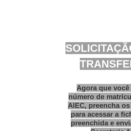
SOLICITAÇÃ
TRANSFE
Agora que você 
número de matrícu
AIEC, preencha os
para acessar a fi
preenchida e envi