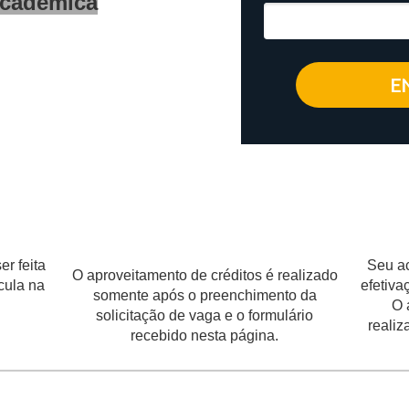
Acadêmica
E
r feita
Seu ac
O aproveitamento de créditos é realizado
cula na
efetiva
somente após o preenchimento da
O 
solicitação de vaga e o formulário
realiz
recebido nesta página.