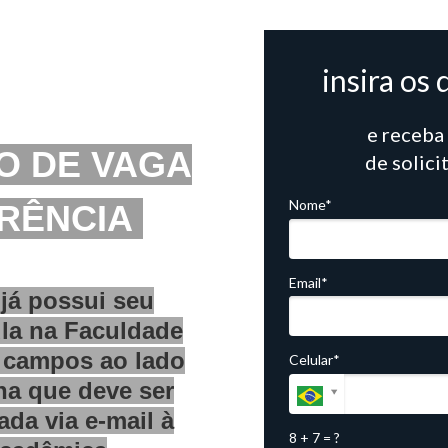
insira os
e receba
O DE VAGA
de solici
Nome*
RÊNCIA
Email*
já possui seu
la na Faculdade
 campos ao lado
Celular*
cha que deve ser
ada via e-mail à
8 + 7 = ?